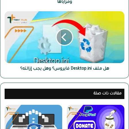
ومزاياها
هل
ملف
Desktop.ini
فايروس؟
وهل
يجب
إزالته؟
هل ملف Desktop.ini فايروس؟ وهل يجب إزالته؟
مقالات ذات صلة