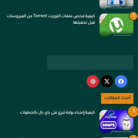
كيفية فحص ملفات التورنت Torrent من الفيروسات
قبل تحميلها
‫X
فيسبوك
بينتيريست
أحدث المقالات
كيفية إنشاء بوابة تبرع على باي بال بالخطوات