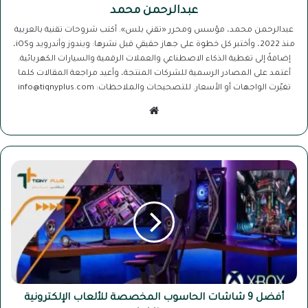
عبدالرحمن محمد
عبدالرحمن محمد، مؤسس ومحرر «تقني بلس». أكتب شروحات تقنية بالعربية
منذ 2022، وأختبر كل خطوة على جهاز حقيقي قبل نشرها: ويندوز وأندرويد وiOS،
إضافةً إلى تغطية الذكاء الاصطناعي والعملات الرقمية والسيارات الكهربائية.
أعتمد على المصادر الرسمية للشركات المنتجة، وأعيد مراجعة المقالات كلما
تغيّرت الواجهات أو الأسعار. للتصحيحات والملاحظات: info@tiqnyplus.com
موقع
الويب
أفضل
9
شاشات
الحاسوب
المخصصة
للألعاب
الإلكترونية
ومزاياها
أفضل 9 شاشات الحاسوب المخصصة للألعاب الإلكترونية