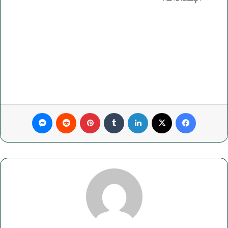
فيسبوك
‫X
لينكدإن
بينتيريست
ماسنجر