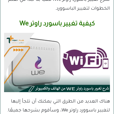
شرح تغيير باسورد راوتر WE، فهيا بنا نبدأ في تعلم
الخطوات لتغيير الباسوورد.
كيفية تغيير باسورد راوتر We
هناك العديد من الطرق التي يمكنك أن تلجأ إليها
لتغيير باسوورد راوتر We، وسأقوم بشرحها جميعًا.