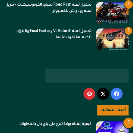
تحميل لعبة Road Rash سباق الموتوسيكلات – تنزيل
لعبة رود راش للكمبيوتر
تحميل لعبة Final Fantasy VII Rebirth و6 مزايا
تتضمنها تعرف عليها
‫X
فيسبوك
بينتيريست
أحدث المقالات
كيفية إنشاء بوابة تبرع على باي بال بالخطوات