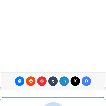
فيسبوك
‫X
لينكدإن
بينتيريست
ماسنجر