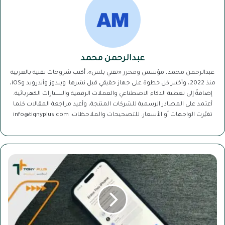
عبدالرحمن محمد
عبدالرحمن محمد، مؤسس ومحرر «تقني بلس». أكتب شروحات تقنية بالعربية
منذ 2022، وأختبر كل خطوة على جهاز حقيقي قبل نشرها: ويندوز وأندرويد وiOS،
إضافةً إلى تغطية الذكاء الاصطناعي والعملات الرقمية والسيارات الكهربائية.
أعتمد على المصادر الرسمية للشركات المنتجة، وأعيد مراجعة المقالات كلما
تغيّرت الواجهات أو الأسعار. للتصحيحات والملاحظات: info@tiqnyplus.com
تعلم
كيفية
مسح
بيانات
الهاتف
بشكل
آمن