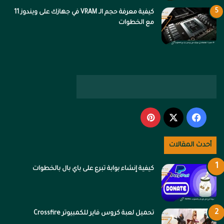
كيفية معرفة حجم الـ VRAM في جهازك على ويندوز 11
مع الخطوات
‫X
فيسبوك
بينتيريست
أحدث المقالات
كيفية إنشاء بوابة تبرع على باي بال بالخطوات
تحميل لعبة كروس فاير للكمبيوتر Crossfire