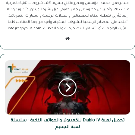
عبدالرحمن محمد، مؤسس ومحرر «تقني بلس». أكتب شروحات تقنية بالعربية
منذ 2022، وأختبر كل خطوة على جهاز حقيقي قبل نشرها: ويندوز وأندرويد وiOS،
إضافةً إلى تغطية الذكاء الاصطناعي والعملات الرقمية والسيارات الكهربائية.
أعتمد على المصادر الرسمية للشركات المنتجة، وأعيد مراجعة المقالات كلما
تغيّرت الواجهات أو الأسعار. للتصحيحات والملاحظات: info@tiqnyplus.com
موقع
الويب
تحميل
لعبة
Diablo
IV
للكمبيوتر
والهواتف
الذكية
-
سلسلة
لعبة
تحميل لعبة Diablo IV للكمبيوتر والهواتف الذكية - سلسلة
الجحيم
لعبة الجحيم