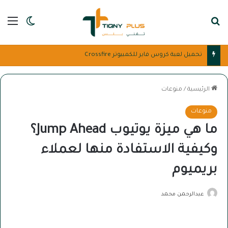
بحث عن
الق
الوضع ا
أفضل 7 بوابات الدفع الإلكتروني للعرب للمتاجر
الرئيسية
/
منوعات
منوعات
ما هي ميزة يوتيوب Jump Ahead؟
وكيفية الاستفادة منها لعملاء
بريميوم
عبدالرحمن محمد