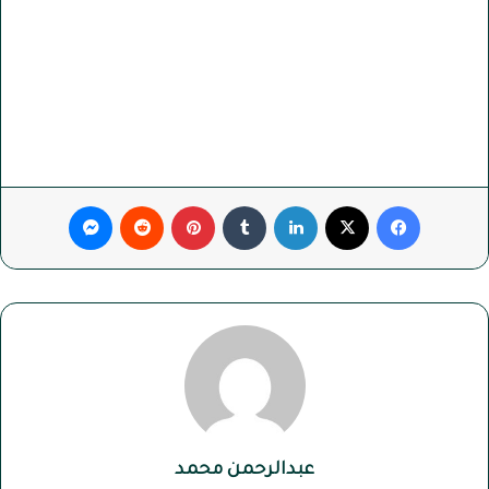
فيسبوك
‫X
لينكدإن
بينتيريست
ماسنجر
عبدالرحمن محمد