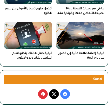
ما هي فيروسات الفدية؟.. و14
أفضل طرق تحويل الأموال من مصر
نصيحة للتعامل معها والوقاية منها
للخارج
كيفية إضافة علامة مائية إلى الصور
كيفية جعل هاتفك ينطق اسم
على Android
المتصل للاندرويد والايفون
Social
‫X
فيسبوك
بينتيريست