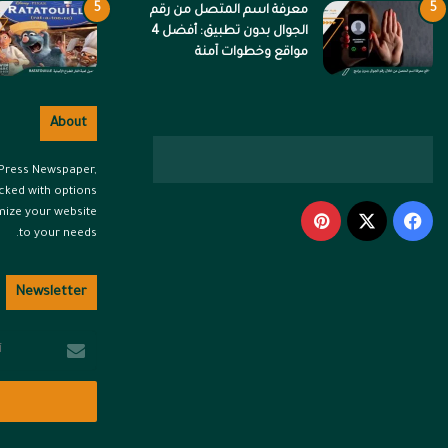
معرفة اسم المتصل من رقم
الجوال بدون تطبيق: أفضل 4
مواقع وخطوات آمنة
About
dPress Newspaper,
cked with options
mize your website
‫X
فيسبوك
بينتيريست
to your needs.
Newsletter
أدخل
بريدك
الإلكتروني