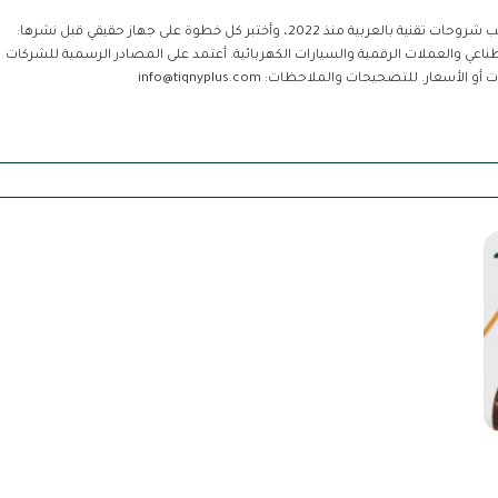
عبدالرحمن محمد، مؤسس ومحرر «تقني بلس». أكتب شروحات تقنية بالعربية منذ 2022، وأختبر كل خطوة على جهاز حقيقي قبل نشرها:
طية الذكاء الاصطناعي والعملات الرقمية والسيارات الكهربائية. أعتمد على المصادر الرسمية للشركات
عار. للتصحيحات والملاحظات: info@tiqnyplus.com