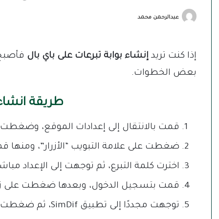
عبدالرحمن محمد
إذا كنت تريد
إنشاء بوابة تبرعات على باي بال
فأصبح 
بعض الخطوات.
طريقة انشاء ب
قمت بالانتقال إلى إعدادات الموقع، وضغطت عل
ضغطت على علامة التبويب “الأزرار”، ومنها 
اخترت كلمة التبرع، ثم توجهت إلى الإعداد مباش
قمت بتسجيل الدخول، وبعدها ضغطت على زر ال
توجهت مجددًا إلى تطبيق SimDif، ثم ضغطت على زر تبرع الظاهر في قائمة الصفحات.