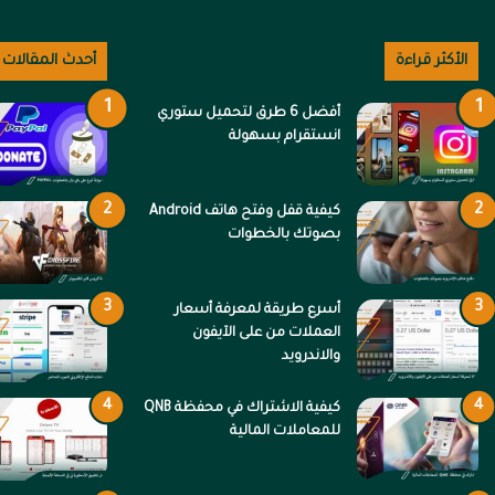
الأكثر قراءة
أحدث المقالات
أفضل 6 طرق لتحميل ستوري
انستقرام بسهولة
كيفية قفل وفتح هاتف Android
بصوتك بالخطوات
أسرع طريقة لمعرفة أسعار
العملات من على الآيفون
والاندرويد
كيفية الاشتراك في محفظة QNB
للمعاملات المالية