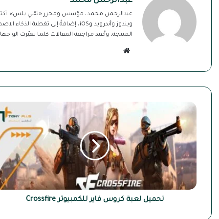
عبدالرحمن محمد
ويندوز وأندرويد وiOS، إضافةً إلى تغ
المنتجة، وأعيد مراجعة المقالات كلما تغيّرت الواجهات أو الأس
موقع
الويب
تحميل
لعبة
كروس
فاير
للكمبيوتر
Crossfire
تحميل لعبة كروس فاير للكمبيوتر Crossfire