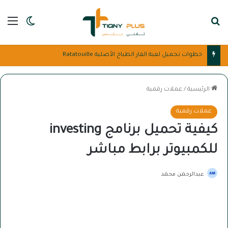
بحث عن
الق
الوضع ا
تحميل لعبة ناروتو للكمبيوتر بحجم صغير في 4 خطوات Naruto
الرئيسية
/
عملات رقمية
عملات رقمية
كيفية تحميل برنامج investing
للكمبيوتر برابط مباشر
عبدالرحمن محمد