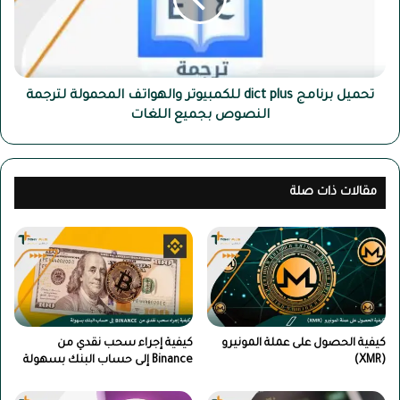
للكمبيوتر
والهواتف
المحمولة
لترجمة
النصوص
بجميع
تحميل برنامج dict plus للكمبيوتر والهواتف المحمولة لترجمة
اللغات
النصوص بجميع اللغات
مقالات ذات صلة
كيفية الحصول على عملة المونيرو
كيفية إجراء سحب نقدي من
(XMR)
Binance إلى حساب البنك بسهولة