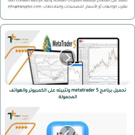
أعتمد على المصادر الرسمية للشركات المنتجة، وأعيد مراجعة المقالات كلما
تغيّرت الواجهات أو الأسعار. للتصحيحات والملاحظات: info@tiqnyplus.com
تحميل
برنامج
metatrader
5
وتثبيته
على
الكمبيوتر
والهواتف
المحمولة
تحميل برنامج metatrader 5 وتثبيته على الكمبيوتر والهواتف
المحمولة
تحميل
برنامج
dict
plus