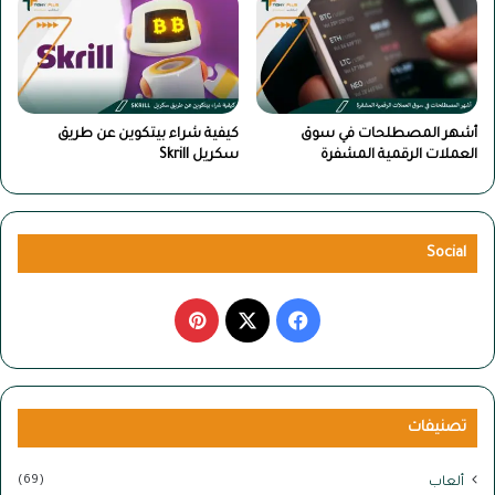
أشهر المصطلحات في سوق
كيفية شراء بيتكوين عن طريق
العملات الرقمية المشفرة
سكريل Skrill
Social
‫X
فيسبوك
بينتيريست
تصنيفات
(69)
ألعاب