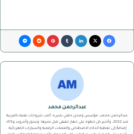
فيسبوك
‫X
لينكدإن
بينتيريست
ماسنجر
عبدالرحمن محمد
عبدالرحمن محمد، مؤسس ومحرر «تقني بلس». أكتب شروحات تقنية بالعربية
منذ 2022، وأختبر كل خطوة على جهاز حقيقي قبل نشرها: ويندوز وأندرويد وiOS،
إضافةً إلى تغطية الذكاء الاصطناعي والعملات الرقمية والسيارات الكهربائية.