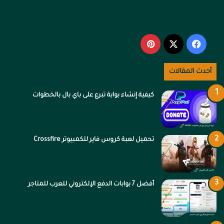
‫X
فيسبوك
بينتيريست
أحدث المقالات
كيفية إنشاء بوابة تبرع على باي بال بالخطوات
تحميل لعبة كروس فاير للكمبيوتر Crossfire
أفضل 7 بوابات الدفع الإلكتروني للعرب للمتاجر