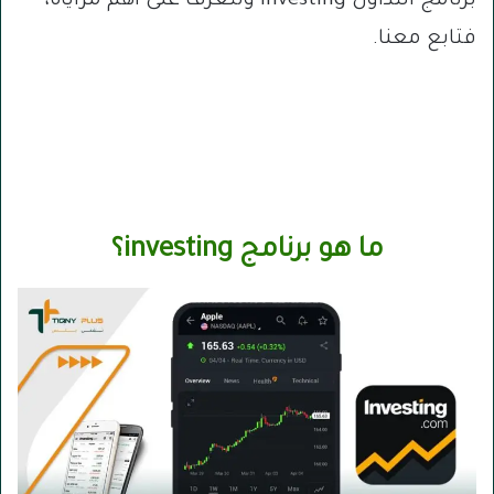
برنامج التداول Investing ونتعرف على أهم مزاياه،
فتابع معنا.
ما هو برنامج investing؟