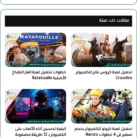
ر
ء
ك
ت
ة
ح
و
مقالات ذات صلة
ل
ن
ي
ق
ل
ل
ا
ا
ل
ل
ح
م
ز
ل
م
ف
تحميل لعبة كروس فاير للكمبيوتر
خطوات تحميل لعبة الفار الطباخ
ة
ا
Crossfire
الأصلية Ratatouille
م
ت
ع
ب
ا
ي
ل
ن
خ
ج
ط
ه
و
ا
ا
ز
تحميل لعبة ناروتو للكمبيوتر بحجم
كيفية تحسين أداء الألعاب على
ت
صغير في 4 خطوات Naruto
الكمبيوتر بـ 12 طريقة مضمونة
ي