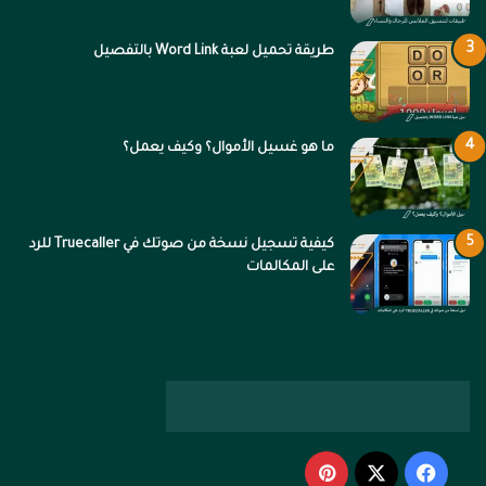
ة
ة
طريقة تحميل لعبة Word Link بالتفصيل
ما هو غسيل الأموال؟ وكيف يعمل؟
كيفية تسجيل نسخة من صوتك في Truecaller للرد
على المكالمات
‫X
فيسبوك
بينتيريست