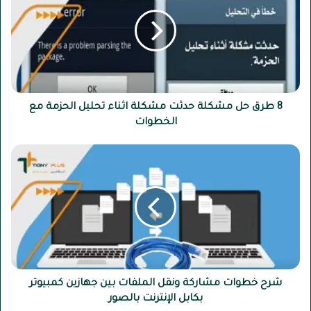
ر
ق
ح
ل
م
ش
ك
ل
8 طرق حل مشكلة حدثت مشكلة اثناء تحليل الحزمة مع
ة
الخطوات
ح
د
ش
ث
ر
ت
ح
م
خ
ش
ط
ك
و
ل
ا
ة
ت
ا
م
ث
ش
شرح خطوات مشاركة ونقل الملفات بين جهازين كمبيوتر
ن
ا
بكابل الإنترنت بالصور
ا