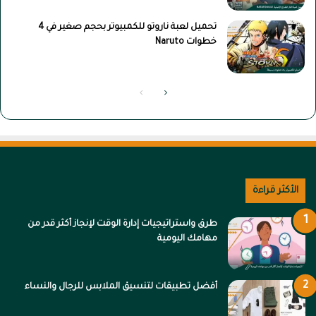
تحميل لعبة ناروتو للكمبيوتر بحجم صغير في 4
خطوات Naruto
ا
ا
ل
ل
ص
ص
ف
ف
ح
ح
الأكثر قراءة
ة
ة
ا
ا
طرق واستراتيجيات إدارة الوقت لإنجاز أكثر قدر من
ل
ل
مهامك اليومية
ت
س
ا
ا
أفضل تطبيقات لتنسيق الملابس للرجال والنساء
ل
ب
ي
ق