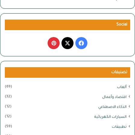
ن
ك
م
ب
Social
ي
و
ف
ب
ت
ر
ي
X
ي
ب
ك
س
ن
ا
تصنيفات
ب
ب
ت
ل
(69)
ا
ألعاب
و
ي
ل
(32)
اقتصاد وأعمال
إ
ك
ر
ن
(12)
الذكاء الاصطناعي
ت
ي
(12)
السيارات الكهربائية
ر
ن
(59)
س
تطبيقات
ت