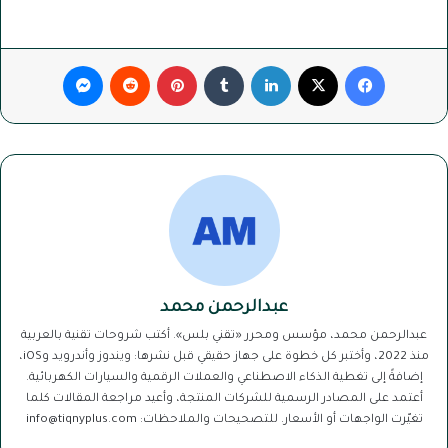
فيسبوك
‫X
لينكدإن
بينتيريست
ماسنجر
عبدالرحمن محمد
عبدالرحمن محمد، مؤسس ومحرر «تقني بلس». أكتب شروحات تقنية بالعربية
منذ 2022، وأختبر كل خطوة على جهاز حقيقي قبل نشرها: ويندوز وأندرويد وiOS،
إضافةً إلى تغطية الذكاء الاصطناعي والعملات الرقمية والسيارات الكهربائية.
أعتمد على المصادر الرسمية للشركات المنتجة، وأعيد مراجعة المقالات كلما
تغيّرت الواجهات أو الأسعار. للتصحيحات والملاحظات: info@tiqnyplus.com