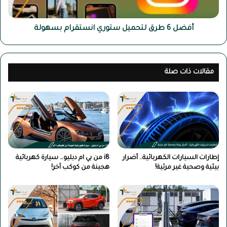
أفضل 6 طرق لتحميل ستوري انستقرام بسهولة
مقالات ذات صلة
إطارات السيارات الكهربائية.. أضرار
i8 من بي ام دبليو… سيارة كهربائية
بيئية وصحية غير مرئية!
هجينة من كوكب آخر!