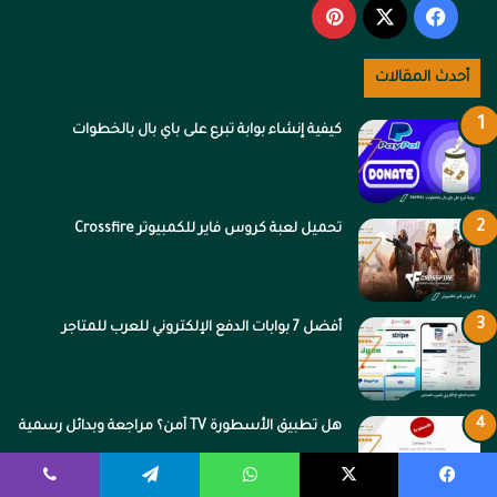
‫X
فيسبوك
بينتيريست
أحدث المقالات
كيفية إنشاء بوابة تبرع على باي بال بالخطوات
تحميل لعبة كروس فاير للكمبيوتر Crossfire
أفضل 7 بوابات الدفع الإلكتروني للعرب للمتاجر
هل تطبيق الأسطورة TV آمن؟ مراجعة وبدائل رسمية
يسبوك
‫X
واتساب
تيلقرام
ڤايبر