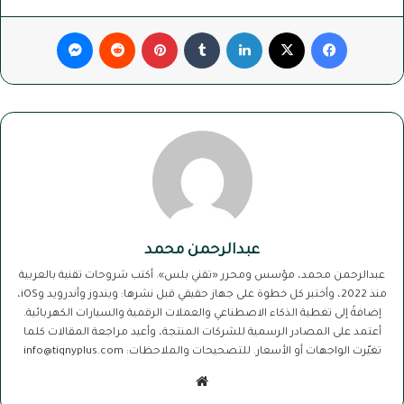
فيسبوك
‫X
لينكدإن
بينتيريست
ماسنجر
عبدالرحمن محمد
عبدالرحمن محمد، مؤسس ومحرر «تقني بلس». أكتب شروحات تقنية بالعربية
منذ 2022، وأختبر كل خطوة على جهاز حقيقي قبل نشرها: ويندوز وأندرويد وiOS،
إضافةً إلى تغطية الذكاء الاصطناعي والعملات الرقمية والسيارات الكهربائية.
أعتمد على المصادر الرسمية للشركات المنتجة، وأعيد مراجعة المقالات كلما
تغيّرت الواجهات أو الأسعار. للتصحيحات والملاحظات: info@tiqnyplus.com
موقع
الويب