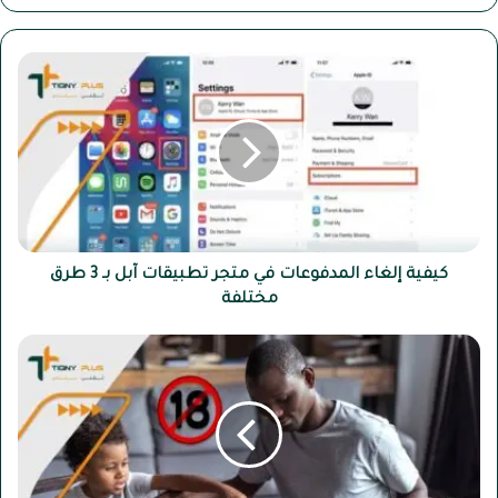
كيفية
إلغاء
المدفوعات
في
متجر
تطبيقات
آبل
بـ
3
طرق
كيفية إلغاء المدفوعات في متجر تطبيقات آبل بـ 3 طرق
مختلفة
مختلفة
5
طرق
تمكنك
من
حجب
المواقع
الإباحية