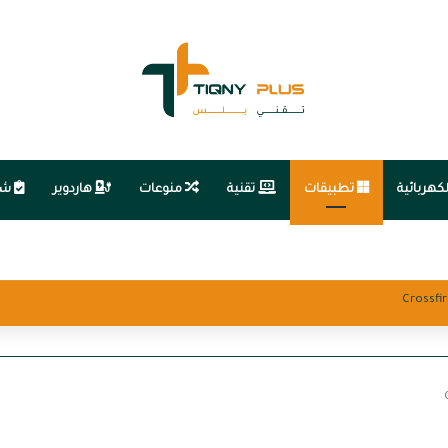
كهربائية
تطبيقات
تقنية
منوعات
هاردوير
شر